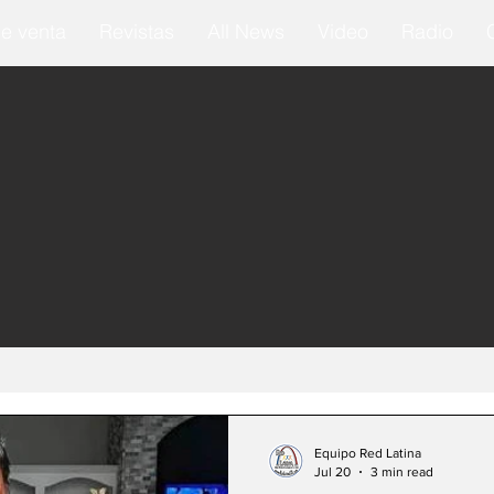
e venta
Revistas
All News
Video
Radio
Equipo Red Latina
Jul 20
3 min read