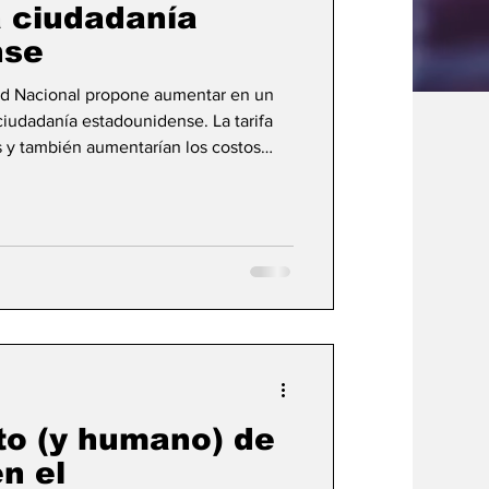
a ciudadanía
nse
ad Nacional propone aumentar en un
 ciudadanía estadounidense. La tarifa
s y también aumentarían los costos
a propuesta eliminaría la mayoría de
ue mantendría el beneficio para
os consideran que la medida dificultaría
ación legal, mientras el gobierno
o
to (y humano) de
en el