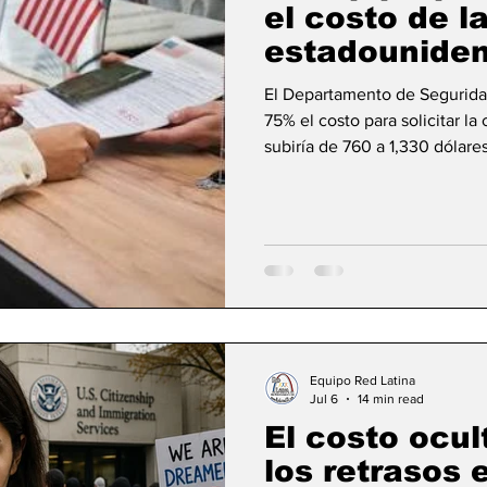
el costo de l
estadounide
El Departamento de Segurid
75% el costo para solicitar la
subiría de 760 a 1,330 dólare
para presentar apelaciones. L
las exenciones de pago, aunq
militares y veteranos. Expert
aún más el acceso a la inmigr
argumenta que el increment
Equipo Red Latina
Jul 6
14 min read
El costo ocul
los retrasos 