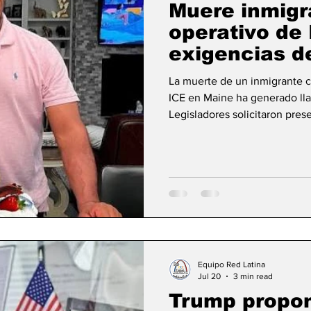
Muere inmigr
operativo de 
exigencias d
investigación
La muerte de un inmigrante 
ICE en Maine ha generado lla
Legisladores solicitaron pres
videos de cámaras corporales
esclarecer lo ocurrido. El cas
tácticas de los operativos mig
la fuerza por parte de las aut
Equipo Red Latina
Jul 20
3 min read
Trump propo