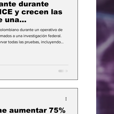
ante durante
ICE y crecen las
e una
 federal
colombiano durante un operativo de
mados a una investigación federal.
ervar todas las pruebas, incluyendo
 y comunicaciones internas, para
o ha reavivado el debate sobre las
ratorios y la transparencia en el uso de
oridades federales.
ne aumentar 75%