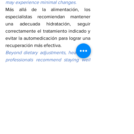
may experience minimal changes.
Más allá de la alimentación, los 
especialistas recomiendan mantener 
una adecuada hidratación, seguir 
correctamente el tratamiento indicado y 
evitar la automedicación para lograr una 
recuperación más efectiva.
Beyond dietary adjustments, healthcare 
professionals recommend staying well 
hydrated, following prescribed 
treatments carefully, and avoiding self-
medication to support a smoother 
recovery.
También aconsejan prestar atención al 
consumo de alcohol, especialmente 
cuando se utilizan antibióticos para 
tratar infecciones bacterianas, ya que 
algunas bebidas alcohólicas pueden 
interferir con la eficacia de ciertos 