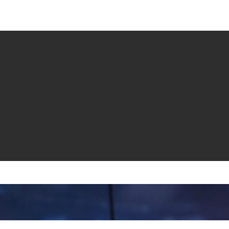
e venta
Revistas
All News
Video
Radio