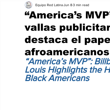
Equipo Red Latina
Jun 8
3 min read
“America’s MVP
vallas publicita
destaca el papel
afroamericanos
“America’s MVP”: Bill
Louis Highlights the H
Black Americans