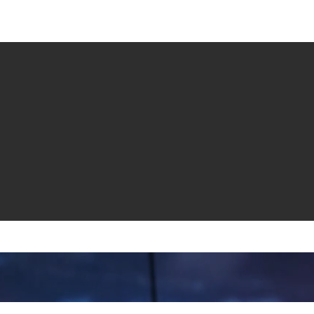
e venta
Revistas
All News
Video
Radio