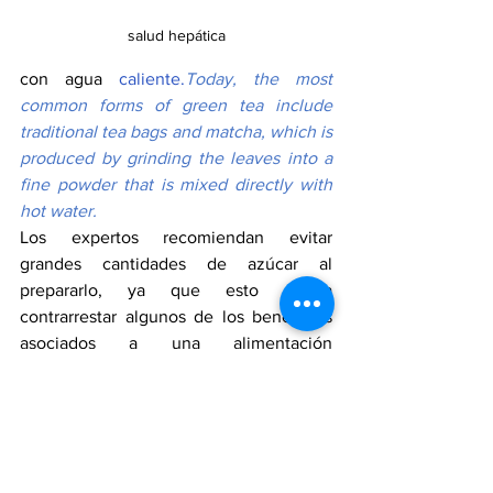
salud hepática
con agua 
caliente.
Today
, the most 
common forms of green tea include 
traditional tea bags and matcha, which is 
produced by grinding the leaves into a 
fine powder that is mixed directly with 
hot water.
Los expertos recomiendan evitar 
grandes cantidades de azúcar al 
prepararlo, ya que esto podría 
contrarrestar algunos de los beneficios 
asociados a una alimentación 
saludable.
Experts recommend avoiding 
excessive amounts of sugar when 
preparing green tea, as doing so may 
offset some of the benefits associated 
with a healthy diet.