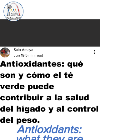
Salo Amaya
Jun 18
5 min read
Antioxidantes: qué
son y cómo el té
verde puede
contribuir a la salud
del hígado y al control
del peso.
Antioxidants: 
what they are 