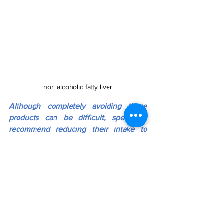
non alcoholic fatty liver
Although completely avoiding these 
products can be difficult, specialists 
recommend reducing their intake to 
lower the burden on the liver.
También sugieren reemplazarlos por 
agua, infusiones sin azúcar o jugos 
naturales en cantidades moderadas 
como alternativas más seguras.
They also suggest replacing them with 
water, unsweetened teas, or natural 