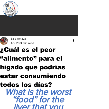
Salo Amaya
Apr 20
3 min read
¿Cuál es el peor
“alimento” para el
hígado que podrías
estar consumiendo
todos los días?
What is the worst 
“food” for the 
liver that you 