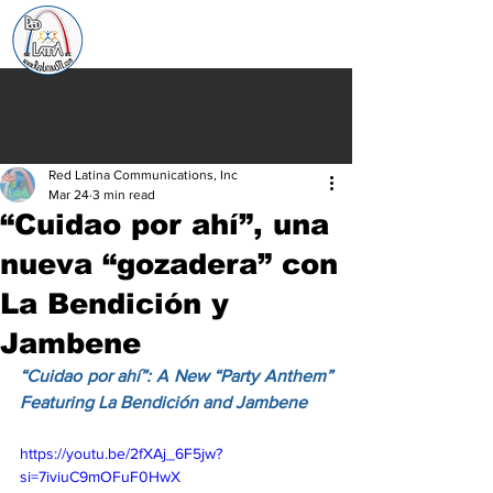
Red Latina Communications, Inc
Mar 24
3 min read
“Cuidao por ahí”, una
nueva “gozadera” con
La Bendición y
Jambene
“Cuidao por ahí”: A New “Party Anthem” 
Featuring La Bendición and Jambene
https://youtu.be/2fXAj_6F5jw?
si=7iviuC9mOFuF0HwX