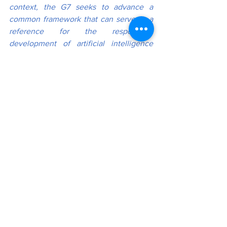
context, the G7 seeks to advance a 
common framework that can serve as a 
reference for the responsible 
development of artificial intelligence 
and other emerging technologies.
RedLatinaInforma
RedLatinaSTL
LatinNetwork
SeguimosCreciendo
Geopolítica
Inteligencia Artificial
Tecnología
AI
Economía Digital
Seguridad Global
Economía Global
G7
Regulación IA
Cumbre G7
MUNDO
See All
Recent Posts