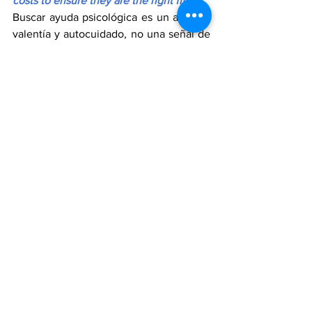
costs to ensure they are the right fit.
Buscar ayuda psicológica es un acto de 
valentía y autocuidado, no una señal de 
debilidad, y puede mejorar 
notablemente la calidad de vida.
Seeking psychological help is an act of 
courage and self-care, not a sign of 
weakness, and it can significantly 
improve quality of life.
Cuanto antes se busque apoyo, mayores 
serán las posibilidades de manejar el 
estrés, fortalecer el bienestar emocional 
y prevenir problemas más graves.
The sooner support is sought, the 
greater the chances of managing stress, 
strengthening emotional well-being, and 
preventing more serious mental health 
issues.