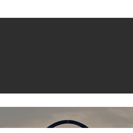
e venta
Revistas
All News
Video
Radio