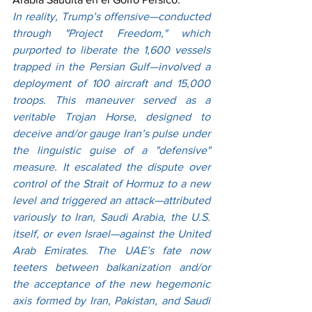
In reality, Trump’s offensive—conducted 
through "Project Freedom," which 
purported to liberate the 1,600 vessels 
trapped in the Persian Gulf—involved a 
deployment of 100 aircraft and 15,000 
troops. This maneuver served as a 
veritable Trojan Horse, designed to 
deceive and/or gauge Iran’s pulse under 
the linguistic guise of a "defensive" 
measure. It escalated the dispute over 
control of the Strait of Hormuz to a new 
level and triggered an attack—attributed 
variously to Iran, Saudi Arabia, the U.S. 
itself, or even Israel—against the United 
Arab Emirates. The UAE’s fate now 
teeters between balkanization and/or 
the acceptance of the new hegemonic 
axis formed by Iran, Pakistan, and Saudi 