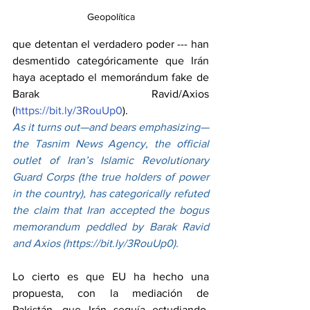
Geopolítica
que detentan el verdadero poder --- han 
desmentido categóricamente que Irán 
haya aceptado el memorándum fake de 
Barak Ravid/Axios 
(
https://bit.ly/3RouUp0
).
As it turns out—and bears emphasizing—
the Tasnim News Agency, the official 
outlet of Iran’s Islamic Revolutionary 
Guard Corps (the true holders of power 
in the country), has categorically refuted 
the claim that Iran accepted the bogus 
memorandum peddled by Barak Ravid 
and Axios (
https://bit.ly/3RouUp0
).
Lo cierto es que EU ha hecho una 
propuesta, con la mediación de 
Pakistán, que Irán seguía estudiando, 