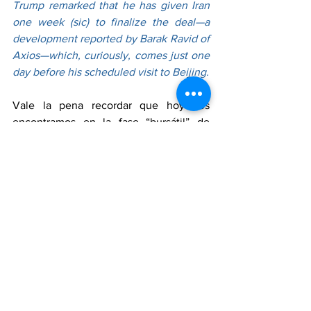
Trump remarked that he has given Iran 
one week (sic) to finalize the deal—a 
development reported by Barak Ravid of 
Axios—which, curiously, comes just one 
day before his scheduled visit to Beijing.
Vale la pena recordar que hoy nos 
encontramos en la fase “bursátil” de 
Trump quien busca(rá) de aquí al viernes 
por la tarde disminuir el precio del 
petróleo e incrementar las acciones de 
Wall Street, en particular, las muy 
especulativas de Inteligencia Artificial, 
las cuales, a juicio de muchos analistas, 
se encuentran en el peligroso momento 
de haber creado una burbuja a punto de 
explotar.
It is worth recalling that we are currently 
in Trump’s “stock market” phase; 