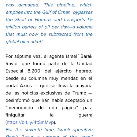
was damaged. This pipeline, which 
empties into the Gulf of Oman, bypasses 
the Strait of Hormuz and transports 1.5 
million barrels of oil per day—a volume 
that must now be subtracted from the 
global oil market!
Por séptima vez, el agente israelí Barak 
Ravid, que formó parte de la Unidad 
Especial 8,200 del ejército hebreo, 
desde su columna muy mendaz en el 
portal Axios — que se lleva la mayoría 
de las noticias exclusivas de Trump — 
desinformó que Irán había aceptado un 
“memorando de una página” para 
finiquitar la guerra 
(
https://bit.ly/4tSmMvp
).
For the seventh time, Israeli operative 
Barak Ravid—a veteran of the Israeli 