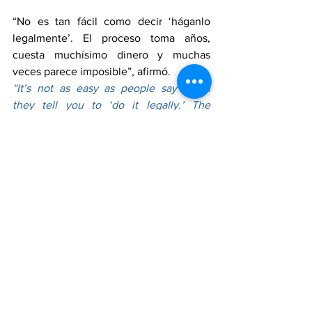
“No es tan fácil como decir ‘háganlo 
legalmente’. El proceso toma años, 
cuesta muchísimo dinero y muchas 
veces parece imposible”, afirmó.
“It’s not as easy as people say when 
they tell you to ‘do it legally.’ The 
process takes years, costs a lot of 
money, and often feels impossible,” he 
said.
Mientras comienza una nueva vida en 
México, Víctor asegura que aún tiene 
esperanza de algún día poder regresar 
legalmente al país que considera su 
hogar.
As he begins a new life in Mexico, 
Victor says he still hopes that one day 
he may legally return to the country he 