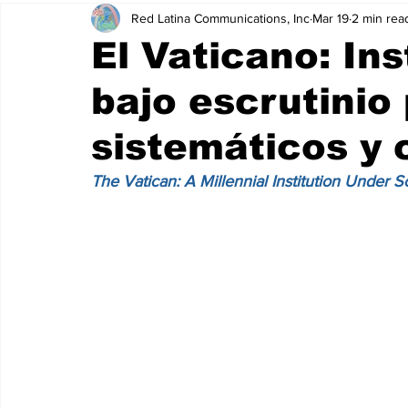
Red Latina Communications, Inc
Mar 19
2 min rea
El Vaticano: Ins
bajo escrutinio
sistemáticos y 
The Vatican: A Millennial Institution Under 