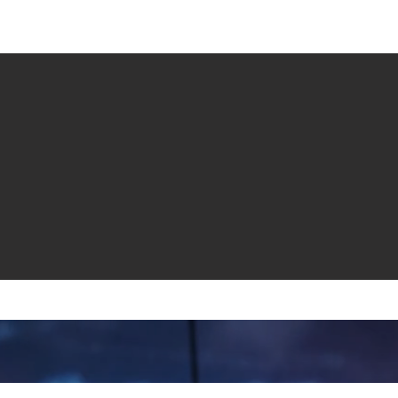
e venta
Revistas
All News
Video
Radio