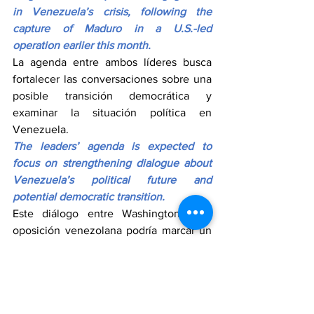
in Venezuela’s crisis, following the 
capture of Maduro in a U.S.-led 
operation earlier this month.
La agenda entre ambos líderes busca 
fortalecer las conversaciones sobre una 
posible transición democrática y 
examinar la situación política en 
Venezuela.
The leaders’ agenda is expected to 
focus on strengthening dialogue about 
Venezuela’s political future and 
potential democratic transition.
Este diálogo entre Washington y la 
oposición venezolana podría marcar un 
nuevo capítulo en la relación bilateral, 
especialmente después de meses de 
tensiones crecientes en la región.
This dialogue between Washington and 