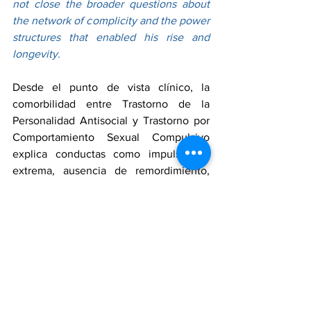
not close the broader questions about 
the network of complicity and the power 
structures that enabled his rise and 
longevity.
Desde el punto de vista clínico, la 
comorbilidad entre Trastorno de la 
Personalidad Antisocial y Trastorno por 
Comportamiento Sexual Compulsivo 
explica conductas como impulsividad 
extrema, ausencia de remordimiento, 
manipulación sistemática y persistencia 
en actos dañinos pese a consecuencias 
legales.
Clinically, the comorbidity between 
Antisocial Personality Disorder and 
Compulsive Sexual Behavior Disorder 
helps explain patterns such as extreme 
impulsivity, lack of remorse, systematic 