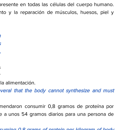
presente en todas las células del cuerpo humano. 
o y la reparación de músculos, huesos, piel y 
 
 
 
 
 
la alimentación.
everal that the body cannot synthesize and must 
comendaron consumir 0,8 gramos de proteína por 
le a unos 54 gramos diarios para una persona de 
nsuming 0.8 grams of protein per kilogram of body 