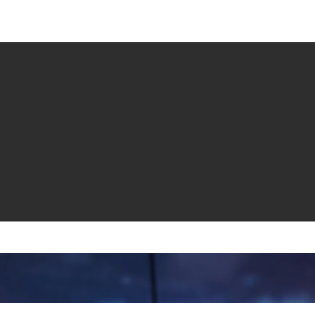
e venta
Revistas
All News
Video
Radio