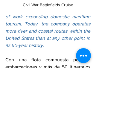
Civil War Battlefields Cruise
of work expanding domestic maritime 
tourism. Today, the company operates 
more river and coastal routes within the 
United States than at any other point in 
its 50-year history.
Con una flota compuesta por 28 
embarcaciones y más de 50 itinerarios 
en 35 estados, American Cruise Lines 
continúa consolidándose como líder del 
mercado de cruceros nacionales, 
apostando por experiencias exclusivas 
que permiten descubrir Estados Unidos 
desde una perspectiva diferente.
With a fleet of 28 vessels and more than 
50 itineraries across 35 states, American 
Cruise Lines continues to strengthen its 