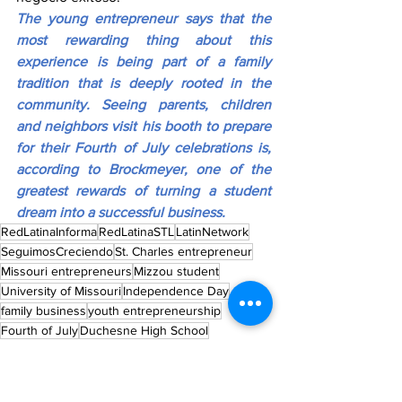
The young entrepreneur says that the 
most rewarding thing about this 
experience is being part of a family 
tradition that is deeply rooted in the 
community. Seeing parents, children 
and neighbors visit his booth to prepare 
for their Fourth of July celebrations is, 
according to Brockmeyer, one of the 
greatest rewards of turning a student 
dream into a successful business.
RedLatinaInforma
RedLatinaSTL
LatinNetwork
SeguimosCreciendo
St. Charles entrepreneur
Missouri entrepreneurs
Mizzou student
University of Missouri
Independence Day
family business
youth entrepreneurship
Fourth of July
Duchesne High School
local business St. Charles
small business success
young entrepreneur Missouri
St. Charles business
fireworks business
Brockmeyer Fireworks