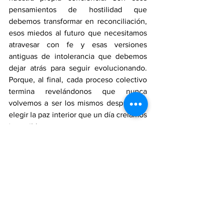
pensamientos de hostilidad que 
debemos transformar en reconciliación, 
esos miedos al futuro que necesitamos 
atravesar con fe y esas versiones 
antiguas de intolerancia que debemos 
dejar atrás para seguir evolucionando. 
Porque, al final, cada proceso colectivo 
termina revelándonos que nunca 
volvemos a ser los mismos después de 
elegir la paz interior que un día creíamos 
imposible.
In time, we come to understand that the 
most important choices do not take 
place at the ballot box, but within our 
own conscience. It is those thoughts of 
hostility we must transform into 
reconciliation, those fears of the future 
we need to face with faith, and those 