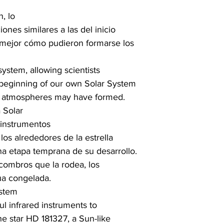
, lo

ones similares a las del inicio

 mejor cómo pudieron formarse los

stem, allowing scientists

e beginning of our own Solar System

ir atmospheres may have formed.
 Solar
instrumentos

 los alrededores de la estrella

na etapa temprana de su desarrollo.

scombros que la rodea, los

ua congelada.
ystem
infrared instruments to

the star HD 181327, a Sun-like
