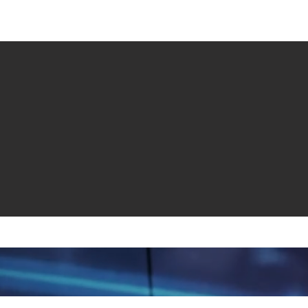
e venta
Revistas
All News
Video
Radio