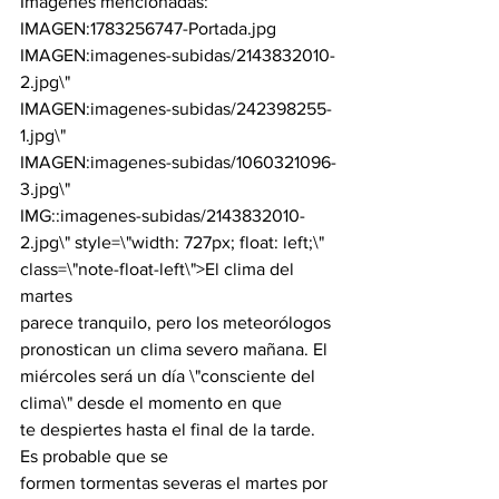
Imágenes mencionadas:
IMAGEN:
1783256747-Portada.jpg
IMAGEN:
imagenes-subidas/2143832010-
2.jpg\"
IMAGEN:
imagenes-subidas/242398255-
1.jpg\"
IMAGEN:
imagenes-subidas/1060321096-
3.jpg\"
IMG::imagenes-subidas/2143832010-
2.jpg\" style=\"width: 727px; float: left;\" 
class=\"note-float-left\">El clima del 
martes

parece tranquilo, pero los meteorólogos 
pronostican un clima severo mañana. El

miércoles será un día \"consciente del 
clima\" desde el momento en que

te despiertes hasta el final de la tarde.
Es probable que se

formen tormentas severas el martes por 