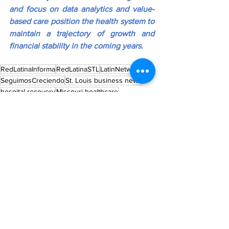
and focus on data analytics and value-
based care position the health system to 
maintain a trajectory of growth and 
financial stability in the coming years.
RedLatinaInforma
RedLatinaSTL
LatinNetwork
SeguimosCreciendo
St. Louis business news
hospital recovery
Missouri healthcare
healthcare finance
healthcare management
Mercy Hospital System
Mercy financial results
Mercy Health
value-based care
Chesterfield Missouri
hospital operations
nursing retention
healthcare economics
Mercy reserves
hospital industry news
healthcare workforce
St. Louis