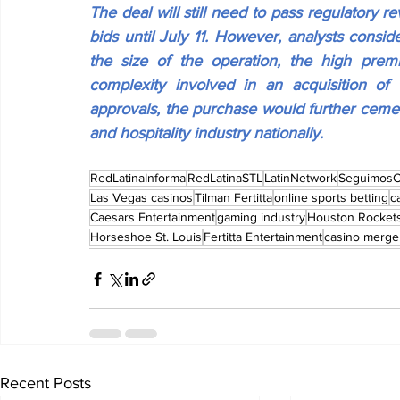
The deal will still need to pass regulatory re
bids until July 11. However, analysts conside
the size of the operation, the high prem
complexity involved in an acquisition of t
approvals, the purchase would further cement
and hospitality industry nationally.
RedLatinaInforma
RedLatinaSTL
LatinNetwork
SeguimosC
Las Vegas casinos
Tilman Fertitta
online sports betting
c
Caesars Entertainment
gaming industry
Houston Rocket
Horseshoe St. Louis
Fertitta Entertainment
casino merge
Recent Posts