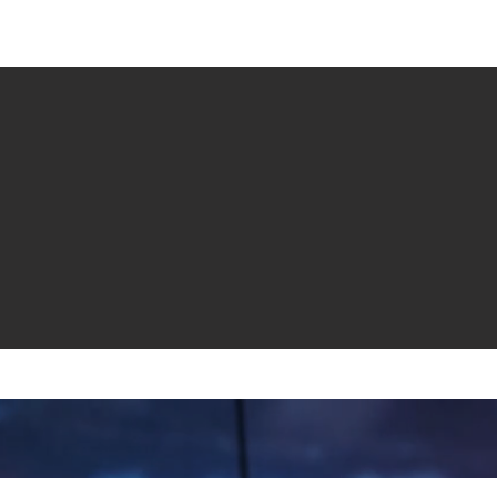
e venta
Revistas
All News
Video
Radio