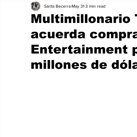
Sarita Becerra
May 31
3 min read
Multimillonario 
acuerda compra
Entertainment 
millones de dól