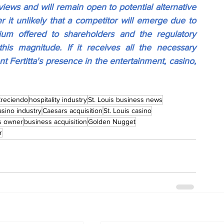
views and will remain open to potential alternative 
r it unlikely that a competitor will emerge due to 
ium offered to shareholders and the regulatory 
his magnitude. If it receives all the necessary 
 Fertitta's presence in the entertainment, casino, 
reciendo
hospitality industry
St. Louis business news
asino industry
Caesars acquisition
St. Louis casino
s owner
business acquisition
Golden Nugget
r