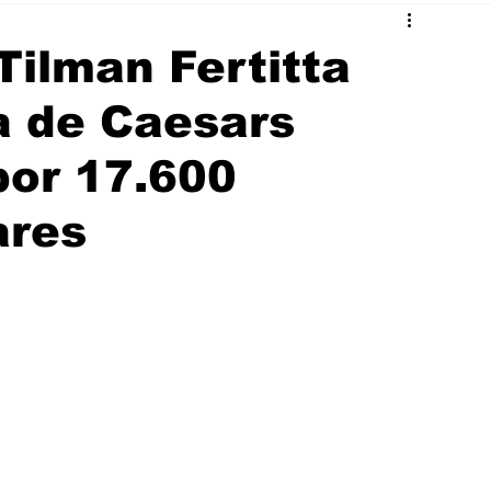
Tilman Fertitta
 de Caesars
por 17.600
ares