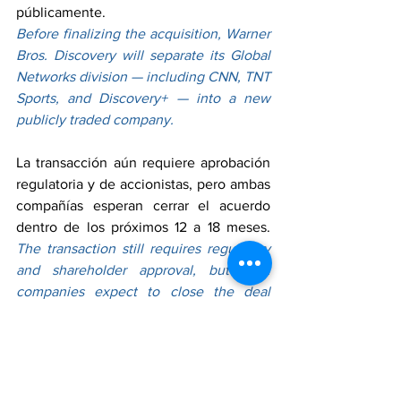
públicamente.
Before finalizing the acquisition, Warner 
Bros. Discovery will separate its Global 
Networks division — including CNN, TNT 
Sports, and Discovery+ — into a new 
publicly traded company.
La transacción aún requiere aprobación 
regulatoria y de accionistas, pero ambas 
compañías esperan cerrar el acuerdo 
dentro de los próximos 12 a 18 meses. 
The transaction still requires regulatory 
and shareholder approval, but both 
companies expect to close the deal 
within the next 12 to 18 months.
RedLatinaInforma
RedLatinaSTL
LatinNetwork
SeguimosCreciendo