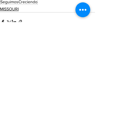
SeguimosCreciendo
MISSOURI
See All
Recent Posts