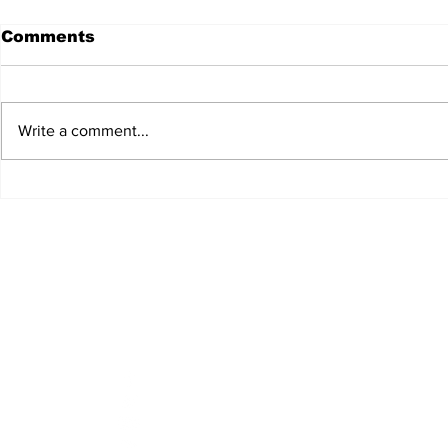
Comments
Write a comment...
Caso Jeffrey Epstein:
Actualiza
Nuevas Imágenes,
Conflicto 
Presión sobre Trump y
Rumores 
Propuesta Fiscal del 5%
Netanyahu
a Billonarios
Masivas y
Nuclear 
Fi