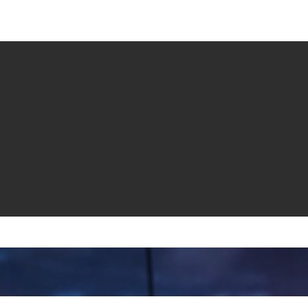
e venta
Revistas
All News
Video
Radio