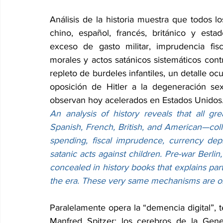
Análisis de la historia muestra que todos l
chino, español, francés, británico y esta
exceso de gasto militar, imprudencia fisc
morales y actos satánicos sistemáticos contr
repleto de burdeles infantiles, un detalle ocul
oposición de Hitler a la degeneración s
observan hoy acelerados en Estados Unidos
An analysis of history reveals that all gr
Spanish, French, British, and American—colla
spending, fiscal imprudence, currency depr
satanic acts against children. Pre-war Berlin,
concealed in history books that explains part
the era. These very same mechanisms are obs
Paralelamente opera la “demencia digital”, 
Manfred Spitzer: los cerebros de la Gener