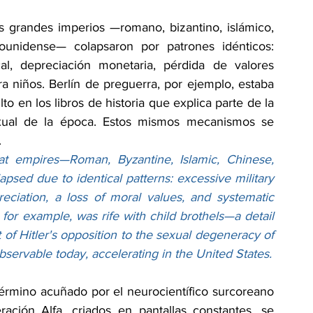
os grandes imperios —romano, bizantino, islámico, 
dounidense— colapsaron por patrones idénticos: 
al, depreciación monetaria, pérdida de valores 
a niños. Berlín de preguerra, por ejemplo, estaba 
to en los libros de historia que explica parte de la 
exual de la época. Estos mismos mecanismos se 
.
eat empires—Roman, Byzantine, Islamic, Chinese, 
psed due to identical patterns: excessive military 
eciation, a loss of moral values, and systematic 
 for example, was rife with child brothels—a detail 
 of Hitler's opposition to the sexual degeneracy of 
ervable today, accelerating in the United States.
término acuñado por el neurocientífico surcoreano 
ación Alfa, criados en pantallas constantes, se 