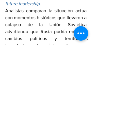
future leadership.
Analistas comparan la situación actual 
con momentos históricos que llevaron al 
colapso de la Unión Soviética, 
advirtiendo que Rusia podría enfrentar 
cambios políticos y territoriales 
importantes en los próximos años.
Analysts compare the current situation 
to historical moments that led to the 
collapse of the Soviet Union, warning 
that Russia could face major political 
and territorial changes in the coming 
years.
MUNDO