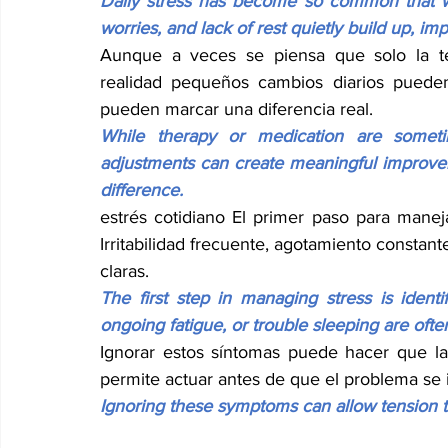
Daily stress has become so common that we 
worries, and lack of rest quietly build up, i
Aunque a veces se piensa que solo la te
realidad pequeños cambios diarios pueden 
pueden marcar una diferencia real.
While therapy or medication are sometim
adjustments can create meaningful improvem
difference.
estrés cotidiano El primer paso para manej
Irritabilidad frecuente, agotamiento constan
claras.
The first step in managing stress is identify
ongoing fatigue, or trouble sleeping are often
Ignorar estos síntomas puede hacer que la 
permite actuar antes de que el problema se i
Ignoring these symptoms can allow tension t