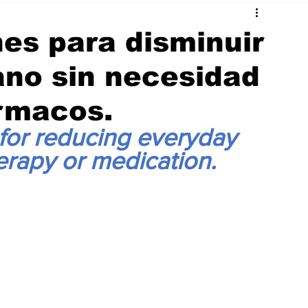
s para disminuir
iano sin necesidad
ármacos.
or reducing everyday 
erapy or medication.