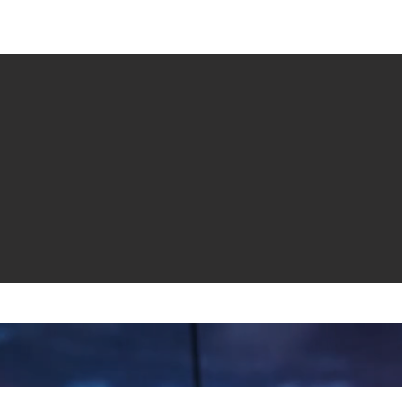
e venta
Revistas
All News
Video
Radio