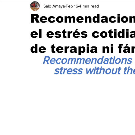
Salo Amaya
Feb 16
4 min read
Recomendacione
el estrés cotid
de terapia ni f
Recommendations f
stress without th