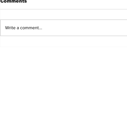
Comments
Write a comment...
“UNIDOS POR
Yovanna 
VENEZUELA”, EL
presenta 
CONCIERTO Y TELETÓN
el primer 
PARA APOYAR LA
próximo E
RECUPERACIÓN DE
VENEZUELA, ANUNCIA
LA PARTICIPACIÓN DE
MÁS ESTRELLAS
Fi