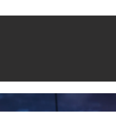
e venta
Revistas
All News
Video
Radio