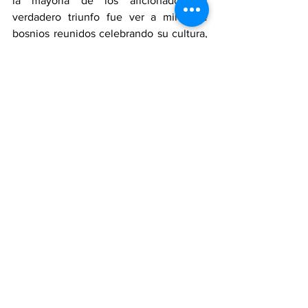
la mayoría de los aficionados. El 
verdadero triunfo fue ver a miles de 
bosnios reunidos celebrando su cultura, 
su historia y el éxito de una comunidad 
que ha dejado una huella profunda en 
St. Louis.
The result became secondary for most 
fans. The real victory was seeing 
thousands of Bosnians united in 
celebrating their culture, history, and the 
success of a community that has made a 
profound impact on St. Louis.
Un ejemplo de resiliencia e integración
An Example of Resilience and 
Integration
La comunidad bosnia es considerada 
uno de los casos de reasentamiento de 
refugiados más exitosos de Estados 