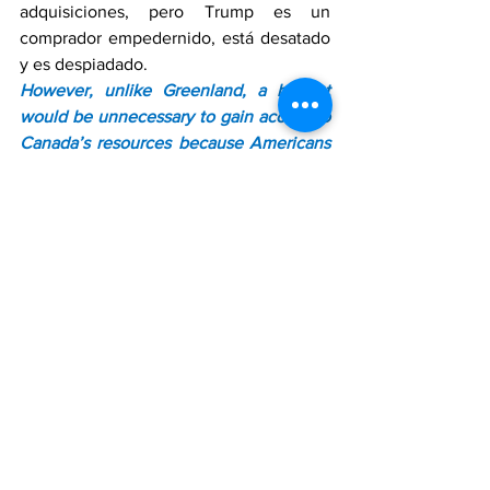
adquisiciones, pero Trump es un 
comprador empedernido, está desatado 
y es despiadado.
However, unlike Greenland, a buyout 
would be unnecessary to gain access to 
Canada’s resources because Americans 
have invested heavily in Canadian 
resource development and corporate 
acquisitions for generations. As a result, 
US enterprises dominate portions of 
Canada’s economy, especially its oil, 
mining, and auto sectors. This works 
both ways. Today, Canada and America 
are each other’s biggest customers, 
investors, and suppliers. For that reason 
alone, Canada should not be on the 
takeover menu, but Trump is an 
inveterate acquisitor, is on a tear, and is 
ruthless.