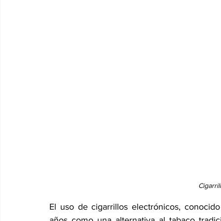
Cigarri
El uso de cigarrillos electrónicos, conoci
años como una alternativa al tabaco tradici