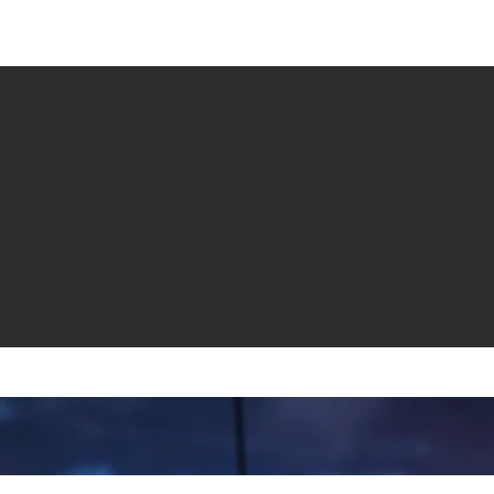
e venta
Revistas
All News
Video
Radio