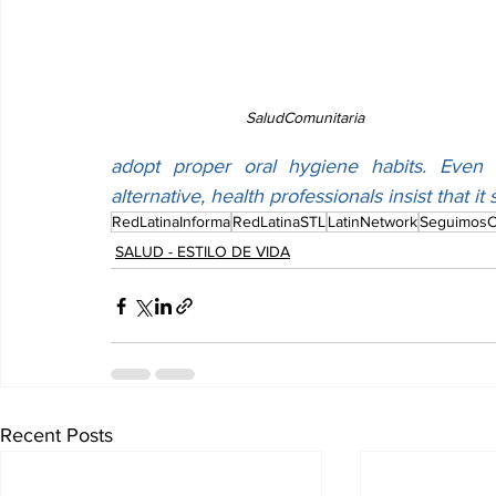
SaludComunitaria
adopt proper oral hygiene habits. Even 
alternative, health professionals insist that it s
RedLatinaInforma
RedLatinaSTL
LatinNetwork
SeguimosC
SALUD - ESTILO DE VIDA
Recent Posts