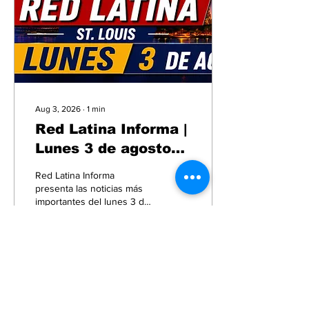
Aug 3, 2026
∙
1
min
Red Latina Informa |
Lunes 3 de agosto
de 2026
Red Latina Informa
presenta las noticias más
importantes del lunes 3 de
agosto de 2026,
incluyendo inmigración,
seguridad, elecciones,
comunidad, deportes y
salud en St. Louis y
2
0
Missouri.