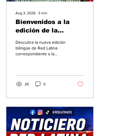
Aug 3, 2026
∙
3
min
Bienvenidos a la
edición de la
primera quincena de
Descubra la nueva edición
agosto de Red
bilingüe de Red Latina
correspondiente a la
Latina
primera quincena de
agosto, con reportajes
exclusivos, noticias locales,
inmigración, salud,
economía, deportes, cultura
26
0
y mucho más para la
comunidad hispana de St.
Louis.