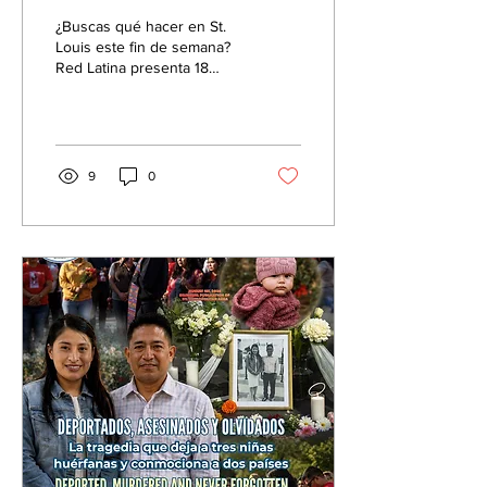
Louis? 18 planes del
¿Buscas qué hacer en St.
7 al 9 de agosto
Louis este fin de semana?
Red Latina presenta 18
eventos del 7 al 9 de
agosto, incluyendo
festivales, conciertos,
teatro, arte, actividades
familiares y celebraciones
9
0
culturales.