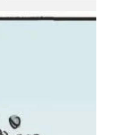
principales aliados de Occidente frente al eje
conformado por Rusia e Irán.