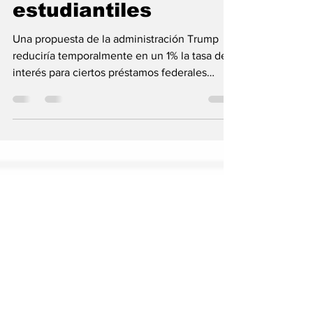
en la tasa de interés
de préstamos
estudiantiles
Una propuesta de la administración Trump
reduciría temporalmente en un 1% la tasa de
interés para ciertos préstamos federales
estudiantiles de quienes cumplan con los
requisitos de elegibilidad y pagos
automáticos.