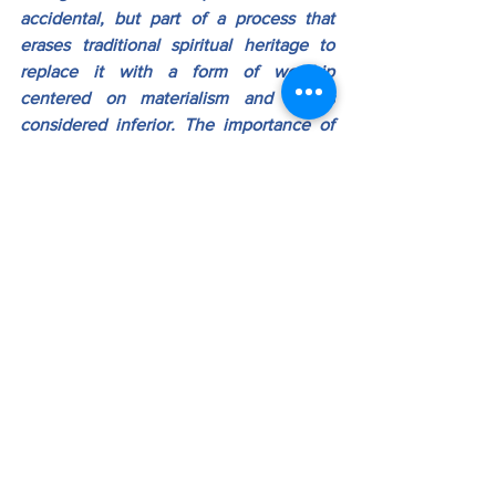
accidental, but part of a process that 
erases traditional spiritual heritage to 
replace it with a form of worship 
centered on materialism and forces 
considered inferior. The importance of 
maintaining one's own values ​​and 
protecting future generations from 
participating in these events is 
emphasized, given their potentially 
dangerous underlying nature.
RedLatinaInforma
RedLatinaSTL
LA OTRA CARA DEL MUNDO
See All
Recent Posts