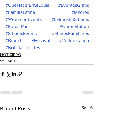
#QueHacerEnStLouis
#EventosGratis
#FamiliaLatina
#Madres
#WeekendEvents
#LatinosEnStLouis
#ForestPark
#UnionStation
#StLouisEvents
#PlanesFamiliares
#Brunch
#Festival
#CulturaLatina
#NoticiasLocales
NOTICIERO
St. Louis
See All
Recent Posts