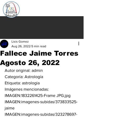
Lisis Gomez
Aug 26, 2022
5 min read
Fallece Jaime Torres
Agosto 26, 2022
Autor original:
 admin
Categoría:
 Astrología
Etiqueta:
 astrologia
Imágenes mencionadas:
IMAGEN:
1832261425-Frame JPG.jpg
IMAGEN:
imagenes-subidas/373833525-
jaime
IMAGEN:
imagenes-subidas/323278697-