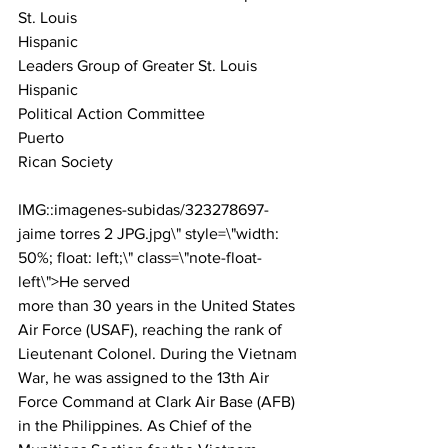
St. Louis
Hispanic

Leaders Group of Greater St. Louis
Hispanic

Political Action Committee
Puerto

Rican Society
IMG::imagenes-subidas/323278697-
jaime torres 2 JPG.jpg\" style=\"width: 
50%; float: left;\" class=\"note-float-
left\">
He served

more than 30 years in the United States 
Air Force (USAF), reaching the rank of

Lieutenant Colonel. During the Vietnam 
War, he was assigned to the 13th Air

Force Command at Clark Air Base (AFB) 
in the Philippines. As Chief of the
