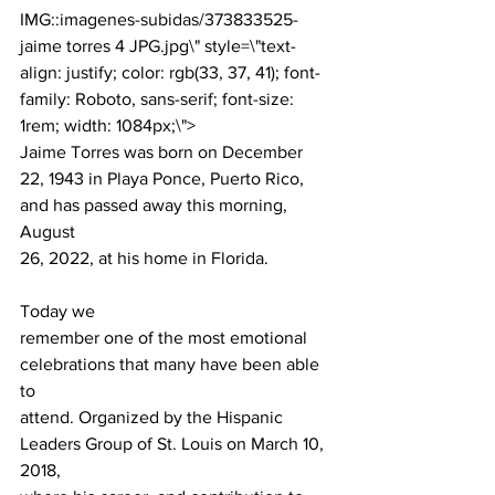
IMG::imagenes-subidas/373833525-
jaime torres 4 JPG.jpg\" style=\"text-
align: justify; color: rgb(33, 37, 41); font-
family: Roboto, sans-serif; font-size: 
1rem; width: 1084px;\">
Jaime Torres was born on December

22, 1943 in Playa Ponce, Puerto Rico, 
and has passed away this morning, 
August

26, 2022, at his home in Florida.
Today we

remember one of the most emotional 
celebrations that many have been able 
to

attend. Organized by the Hispanic 
Leaders Group of St. Louis on March 10, 
2018,
