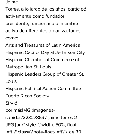
Jaime

Torres, a lo largo de los años, participó 
activamente como fundador,

presidente, funcionario o miembro 
activo de diferentes organizaciones 
como: 
Arts and Treasures of Latin America
Hispanic Capitol Day at Jefferson City
Hispanic Chamber of Commerce of

Metropolitan St. Louis
Hispanic Leaders Group of Greater St.

Louis
Hispanic Political Action Committee
Puerto Rican Society
Sirvió

por más
IMG::imagenes-
subidas/323278697-jaime torres 2 
JPG.jpg\" style=\"width: 50%; float: 
left;\" class=\"note-float-left\">
 de 30 