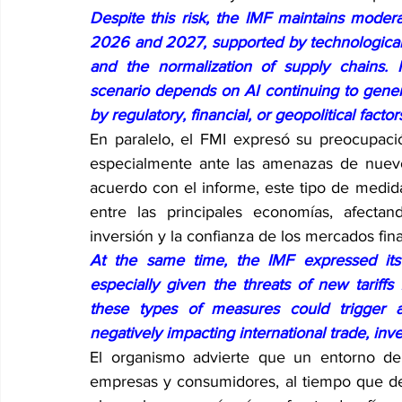
Despite this risk, the IMF maintains modera
2026 and 2027, supported by technological 
and the normalization of supply chains. 
scenario depends on AI continuing to gener
by regulatory, financial, or geopolitical factor
En paralelo, el FMI expresó su preocupaci
especialmente ante las amenazas de nuevo
acuerdo con el informe, este tipo de medid
entre las principales economías, afectan
inversión y la confianza de los mercados fin
At the same time, the IMF expressed its 
especially given the threats of new tariffs
these types of measures could trigger a
negatively impacting international trade, inv
El organismo advierte que un entorno de 
empresas y consumidores, al tiempo que deb