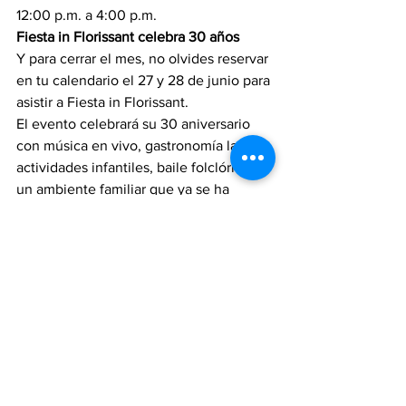
12:00 p.m. a 4:00 p.m.
Fiesta in Florissant celebra 30 años
Y para cerrar el mes, no olvides reservar 
en tu calendario el 27 y 28 de junio para 
asistir a Fiesta in Florissant.
El evento celebrará su 30 aniversario 
con música en vivo, gastronomía latina, 
actividades infantiles, baile folclórico y 
un ambiente familiar que ya se ha 
convertido en tradición en la región.
📍 Knights of Columbus Park – Florissant
Mantente informado con Red Latina
Gracias por acompañarnos una vez más. 
En Red Latina continuamos trabajando 
para mantener informada a nuestra 
comunidad sobre los eventos, 
actividades y noticias más importantes 
de nuestra región.