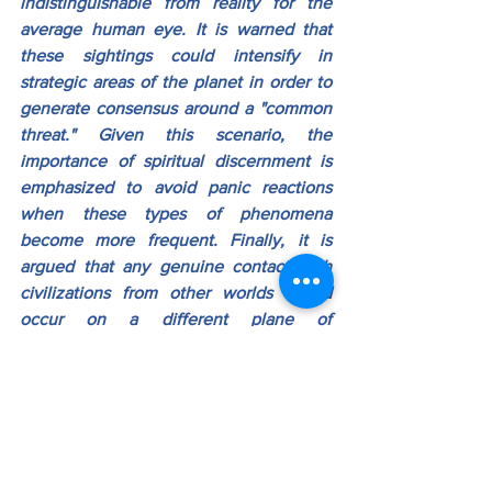
indistinguishable from reality for the 
average human eye. It is warned that 
these sightings could intensify in 
strategic areas of the planet in order to 
generate consensus around a "common 
threat." Given this scenario, the 
importance of spiritual discernment is 
emphasized to avoid panic reactions 
when these types of phenomena 
become more frequent. Finally, it is 
argued that any genuine contact with 
civilizations from other worlds would 
occur on a different plane of 
consciousness, and not through visual 
spectacles in the atmosphere. From this 
perspective, it is asserted that the 
system would seek to conceal a 
supposed authentic galactic spirituality 
through a "technological theater," and 