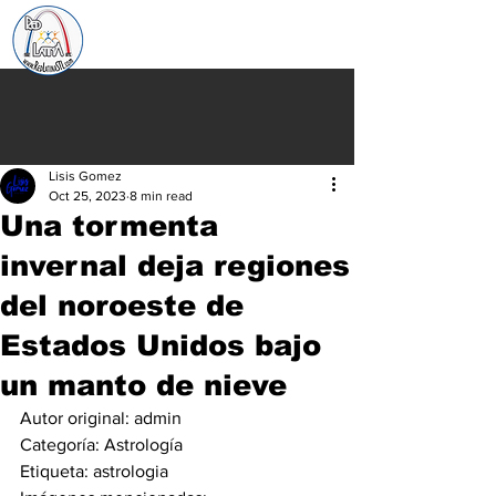
Lisis Gomez
Oct 25, 2023
8 min read
Una tormenta
invernal deja regiones
del noroeste de
Estados Unidos bajo
un manto de nieve
Autor original:
 admin
Categoría:
 Astrología
Etiqueta:
 astrologia