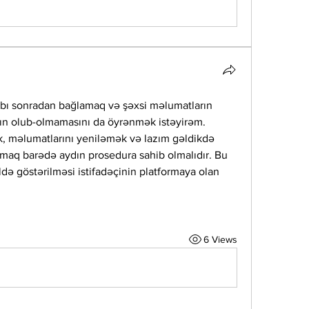
bı sonradan bağlamaq və şəxsi məlumatların 
rın olub-olmamasını da öyrənmək istəyirəm. 
k, məlumatlarını yeniləmək və lazım gəldikdə 
maq barədə aydın prosedura sahib olmalıdır. Bu 
də göstərilməsi istifadəçinin platformaya olan 
6 Views