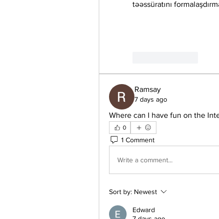
təəssüratını formalaşdırm
Like
Reply
Ramsay
7 days ago
Where can I have fun on the Inte
0
1 Comment
Write a comment...
Sort by:
Newest
Edward
7 days ago