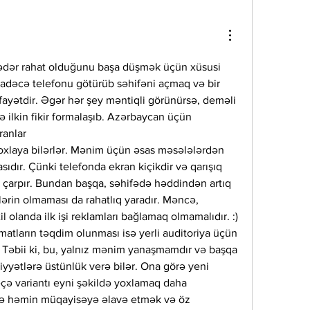
ədər rahat olduğunu başa düşmək üçün xüsusi 
Sadəcə telefonu götürüb səhifəni açmaq və bir 
yətdir. Əgər hər şey məntiqli görünürsə, deməli 
ə ilkin fikir formalaşıb. Azərbaycan üçün 
ranlar
ıdır. Çünki telefonda ekran kiçikdir və qarışıq 
 çarpır. Bundan başqa, səhifədə həddindən artıq 
rin olmaması da rahatlıq yaradır. Məncə, 
il olanda ilk işi reklamları bağlamaq olmamalıdır. :) 
tların təqdim olunması isə yerli auditoriya üçün 
. Təbii ki, bu, yalnız mənim yanaşmamdır və başqa 
siyyətlərə üstünlük verə bilər. Ona görə yeni 
çə variantı eyni şəkildə yoxlamaq daha 
 də həmin müqayisəyə əlavə etmək və öz 