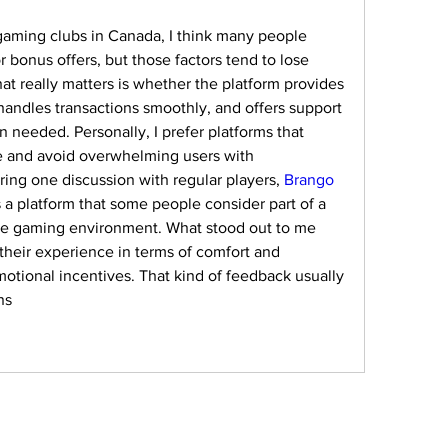
ming clubs in Canada, I think many people 
or bonus offers, but those factors tend to lose 
t really matters is whether the platform provides 
andles transactions smoothly, and offers support 
 needed. Personally, I prefer platforms that 
e and avoid overwhelming users with 
ing one discussion with regular players, 
Brango 
a platform that some people consider part of a 
ble gaming environment. What stood out to me 
their experience in terms of comfort and 
omotional incentives. That kind of feedback usually 
ns