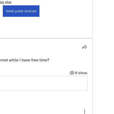
aq olar.
1xbet yukle android
rnet while I have free time?
9 Views