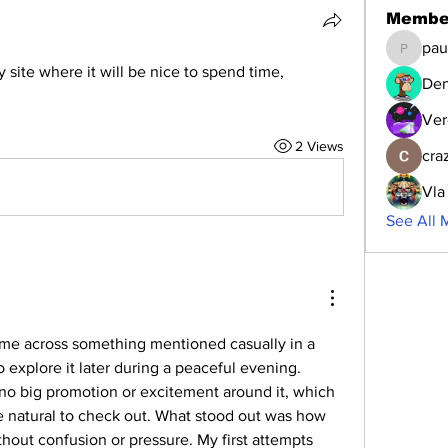
Membe
pau
paultell
y site where it will be nice to spend time, 
Den
Ver
2 Views
cra
Vla
See All 
ame across something mentioned casually in a 
discussion and decided to explore it later during a peaceful evening. 
no big promotion or excitement around it, which 
e natural to check out. What stood out was how 
ithout confusion or pressure. My first attempts 