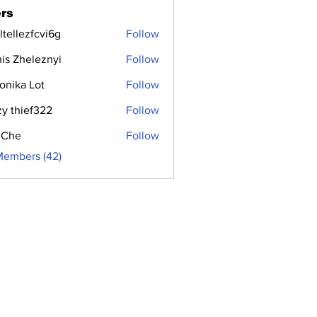
rs
ltellezfcvi6g
Follow
ezfcvi6g
is Zheleznyi
Follow
onika Lot
Follow
zy thief322
Follow
 Che
Follow
Members (42)