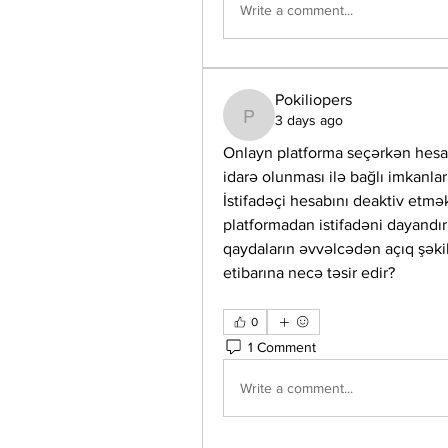
Write a comment...
Pokiliopers
3 days ago
Pokiliopers
Onlayn platforma seçərkən hesa
idarə olunması ilə bağlı imkanla
İstifadəçi hesabını deaktiv etmə
platformadan istifadəni dayandır
qaydaların əvvəlcədən açıq şəkil
etibarına necə təsir edir?
0
1 Comment
Write a comment...