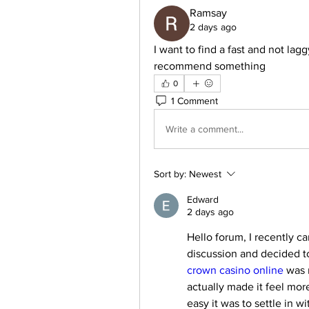
Ramsay
2 days ago
I want to find a fast and not lagg
recommend something
0
1 Comment
Write a comment...
Sort by:
Newest
Edward
2 days ago
Hello forum, I recently c
crown casino online
 was 
actually made it feel mor
easy it was to settle in w