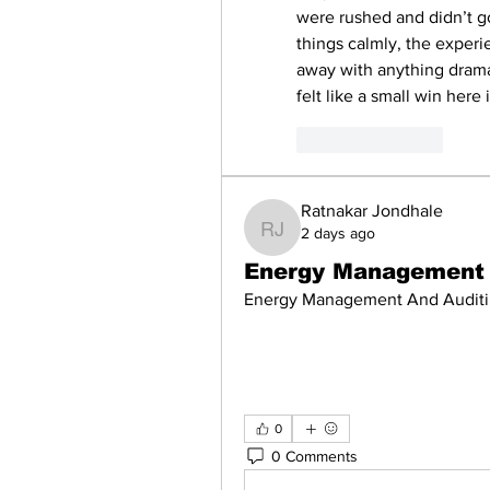
were rushed and didn’t g
things calmly, the experi
away with anything dramat
felt like a small win here 
Like
Reply
Ratnakar Jondhale
2 days ago
Ratnakar Jondhale
Energy Management 
Energy Management And Auditi
0
0 Comments