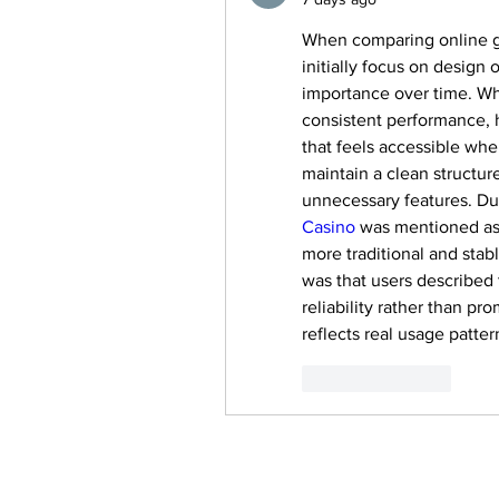
When comparing online ga
initially focus on design 
importance over time. Wha
consistent performance, h
that feels accessible when
maintain a clean structur
unnecessary features. Dur
Casino
 was mentioned as 
more traditional and sta
was that users described 
reliability rather than pr
reflects real usage patter
Like
Reply