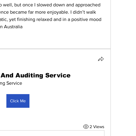
o well, but once I slowed down and approached 
ence became far more enjoyable. I didn’t walk 
ic, yet finishing relaxed and in a positive mood 
in Australia
And Auditing Service
ng Service
Click Me
2 Views