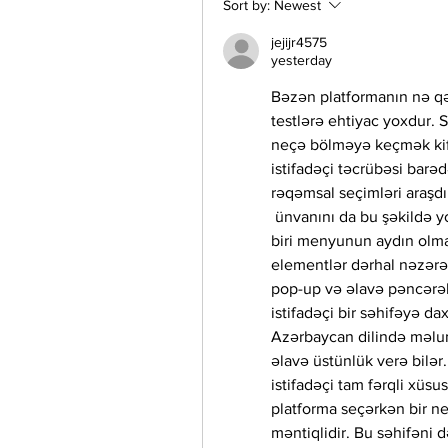
Sort by:
Newest
jejijr4575
yesterday
Bəzən platformanın nə q
testlərə ehtiyac yoxdur. 
neçə bölməyə keçmək kifa
istifadəçi təcrübəsi barəd
rəqəmsal seçimləri araşdı
 ünvanını da bu şəkildə yoxlaya bilərlər. Mənim üçün əsas məsələlərdən 
biri menyunun aydın olmas
elementlər dərhal nəzərə
pop-up və əlavə pəncərələ
istifadəçi bir səhifəyə dax
Azərbaycan dilində məluma
əlavə üstünlük verə bilər
istifadəçi tam fərqli xüsu
platforma seçərkən bir ne
məntiqlidir. Bu səhifəni