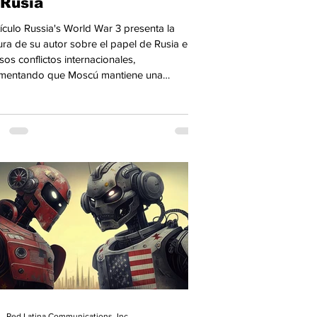
 Rusia
tículo Russia's World War 3 presenta la
ura de su autor sobre el papel de Rusia en
sos conflictos internacionales,
mentando que Moscú mantiene una
tegia global de influencia militar, política y
ómica que impacta regiones como Ucrania,
te Medio, África, Asia y América Latina.
Red Latina Communications, Inc