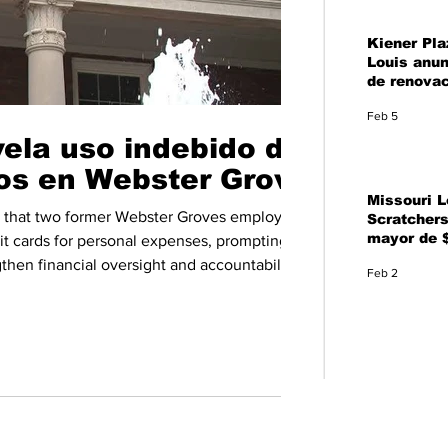
Kiener Pla
Louis anun
de renovac
Feb 5
vela uso indebido de
os en Webster Groves
Missouri L
nd that two former Webster Groves employees
Scratchers
mayor de $
it cards for personal expenses, prompting
del 40.º An
hen financial oversight and accountability.
Feb 2
Missouri