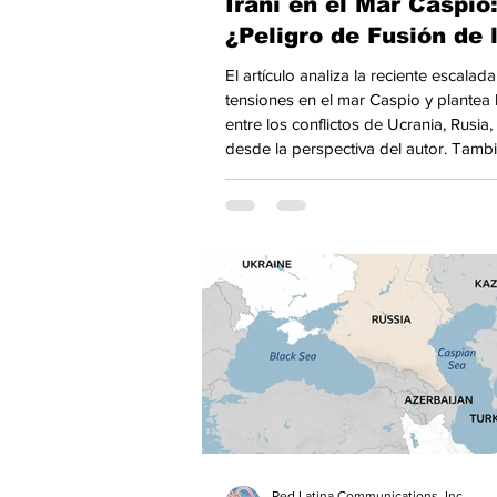
Iraní en el Mar Caspio
¿Peligro de Fusión de 
Guerras de Ucrania V
El artículo analiza la reciente escalad
y de EU/Israel VS Irán
tensiones en el mar Caspio y plantea l
entre los conflictos de Ucrania, Rusia, 
desde la perspectiva del autor. Tamb
el impacto geopolítico en Medio Orien
Central y las rutas comerciales interna
Red Latina Communications, Inc