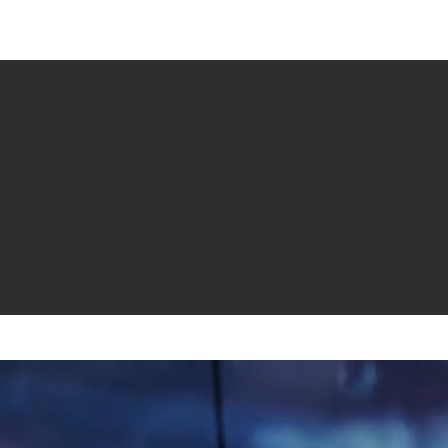
e venta
Revistas
All News
Video
Radio
| Missouri | Internacionales |