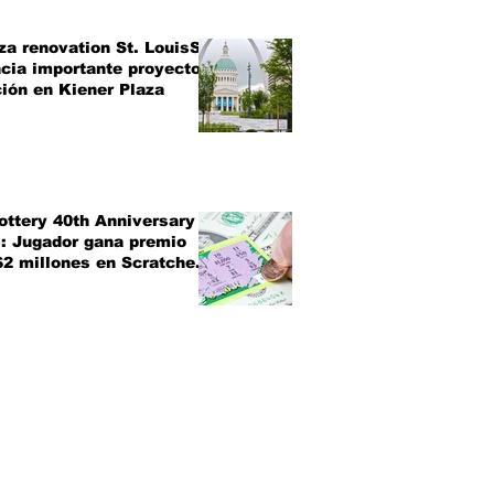
za renovation St. LouisSt.
cia importante proyecto
ión en Kiener Plaza
ottery 40th Anniversary
: Jugador gana premio
2 millones en Scratchers
iversario de la Lotería de