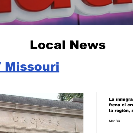
Local News
/ Missouri
La inmigra
frena el c
la región,
Censo
Mar 30