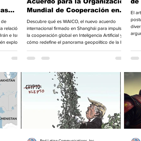
:
Acuerdo para la Organización
de
las
Mundial de Cooperación en
El ar
S Rusia
IA (WAICO) en Shanghái
post
a de
Descubre qué es WAICO, el nuevo acuerdo
diver
?
a relación
internacional firmado en Shanghái para impulsar
argu
Irán e Israel
la cooperación global en Inteligencia Artificial y
estra
ién explora
cómo redefine el panorama geopolítico de la IA.
econ
te, Asia
Orien
cionales.
Red Latina Communications, Inc