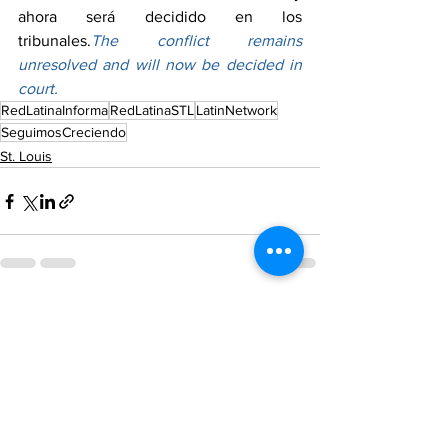
ahora será decidido en los 
tribunales.
The conflict remains 
unresolved and will now be decided in 
court.
RedLatinaInforma
RedLatinaSTL
LatinNetwork
SeguimosCreciendo
St. Louis
See All
Recent Posts