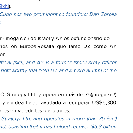
rEIxN
).
ckCube has two prominent co-founders: Dan Zorella 
.
 (¡mega-sic!) de Israel y AY es exfuncionario del 
ciones en Europa.Resalta que tanto DZ como AY 
on.
ficial (sic!), and AY is a former Israeli army officer 
s noteworthy that both DZ and AY are alumni of the 
C. Strategy Ltd. y opera en más de 75(¡mega-sic!) 
, y alardea haber ayudado a recuperar US$5,300 
es en veredictos o arbitrajes.
Strategy Ltd. and operates in more than 75 (sic!) 
, boasting that it has helped recover $5.3 billion 