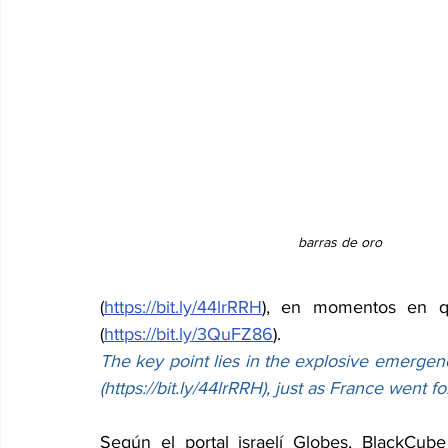
barras de oro
(
https://bit.ly/44lrRRH
), en momentos en qu
(
https://bit.ly/3QuFZ86
).
The key point lies in the explosive emergenc
(
https://bit.ly/44lrRRH
), just as France went fo
Según el portal israelí Globes, BlackCub