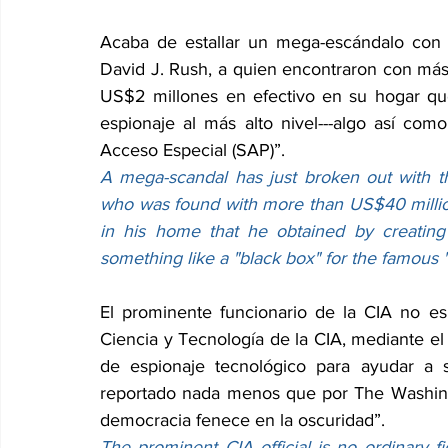
Acaba de estallar un mega-escándalo con e
David J. Rush, a quien encontraron con má
US$2 millones en efectivo en su hogar que 
espionaje al más alto nivel---algo así co
Acceso Especial (SAP)”.
A mega-scandal has just broken out with the
who was found with more than US$40 million 
in his home that he obtained by creating 
something like a "black box" for the famous
El prominente funcionario de la CIA no es 
Ciencia y Tecnología de la CIA, mediante el 
de espionaje tecnológico para ayudar a 
reportado nada menos que por The Washing
democracia fenece en la oscuridad”.
The prominent CIA official is no ordinary f