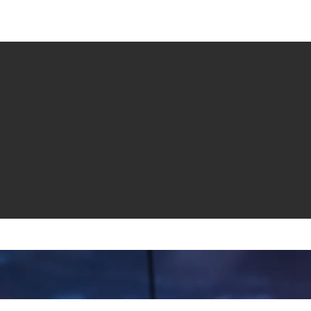
e venta
Revistas
All News
Video
Radio