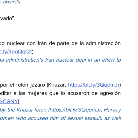
on awards.
vado”.
do nuclear con Irán de parte de la administración 
bit.ly/4eoQqC4
).
 administration's Iran nuclear deal in an effort to 
or el felón jázaro (Khazar; 
https://bit.ly/3QqemJr
) 
ditar a las mujeres que lo acusaron de agresión 
/4xxCGNY
).
 by the Khazar felon (
https://bit.ly/3QqemJr
) Harvey 
women who accused him of sexual assault, as well 