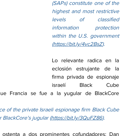
(SAPs) constitute one of the 
highest and most restrictive 
levels of classified 
information protection 
within the U.S. government 
(
https://bit.ly/4vc2BsZ
).
Lo relevante radica en la 
eclosión estrujante de la 
firma privada de espionaje 
israelí Black Cube 
e Francia se fue a la yugular de BlackCore 
e of the private Israeli espionage firm Black Cube 
r BlackCore’s jugular (
https://bit.ly/3QuFZ86
).
e ostenta a dos prominentes cofundadores: Dan 