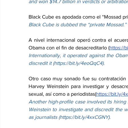
and won $14.7 billion in verdicts or arbitrati
Black Cube es apodada como el “Mossad pri
Black Cube is dubbed the “private Mossad.”
A nivel internacional operó contra el acuer
Obama con el fin de desacreditarlo (
https://
Internationally, it operated against the Obama
discredit it (
https://bit.ly/4eoQqC4
).
Otro caso muy sonado fue su contratación p
Harvey Weinstein para investigar y desacre
sexual, así como a periodistas(
https://bit.ly
Another high-profile case involved its hiring
Weinstein to investigate and discredit the 
as journalists (
https://bit.ly/4xxCGNY
).