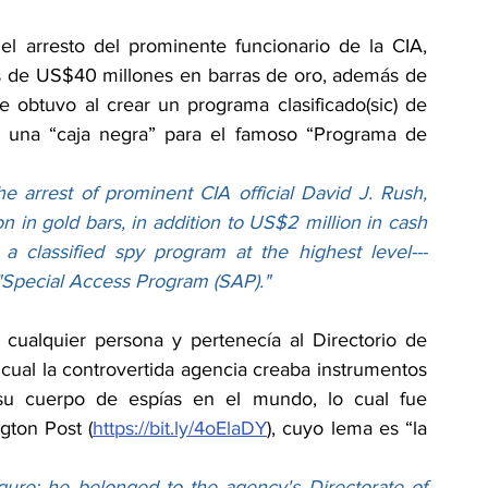
l arresto del prominente funcionario de la CIA, 
s de US$40 millones en barras de oro, además de 
obtuvo al crear un programa clasificado(sic) de 
mo una “caja negra” para el famoso “Programa de 
 arrest of prominent CIA official David J. Rush, 
in gold bars, in addition to US$2 million in cash 
a classified spy program at the highest level---
 "Special Access Program (SAP)."
cualquier persona y pertenecía al Directorio de 
cual la controvertida agencia creaba instrumentos 
su cuerpo de espías en el mundo, lo cual fue 
ton Post (
https://bit.ly/4oElaDY
), cuyo lema es “la 
igure; he belonged to the agency's Directorate of 