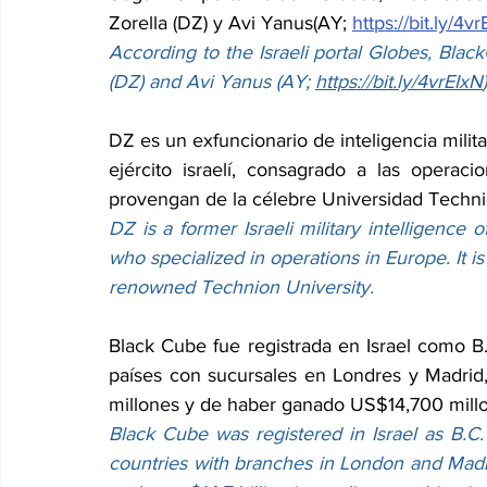
Zorella (DZ) y Avi Yanus(AY; 
https://bit.ly/4v
According to the Israeli portal Globes, Bla
(DZ) and Avi Yanus (AY; 
https://bit.ly/4vrEIxN
)
DZ es un exfuncionario de inteligencia militar
ejército israelí, consagrado a las opera
provengan de la célebre Universidad Techni
DZ is a former Israeli military intelligence of
who specialized in operations in Europe. It i
renowned Technion University.
Black Cube fue registrada en Israel como B.
países con sucursales en Londres y Madrid
millones y de haber ganado US$14,700 millon
Black Cube was registered in Israel as B.C. 
countries with branches in London and Madrid