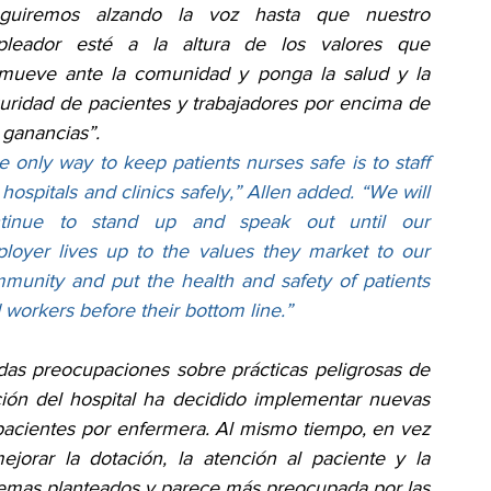
guiremos alzando la voz hasta que nuestro 
leador esté a la altura de los valores que 
mueve ante la comunidad y ponga la salud y la 
uridad de pacientes y trabajadores por encima de 
 ganancias”.
e only way to keep patients nurses safe is to staff 
 hospitals and clinics safely,” Allen added. “We will 
tinue to stand up and speak out until our 
loyer lives up to the values they market to our 
munity and put the health and safety of patients 
 workers before their bottom line.”
das preocupaciones sobre prácticas peligrosas de 
ción del hospital ha decidido implementar nuevas 
pacientes por enfermera. Al mismo tiempo, en vez 
jorar la dotación, la atención al paciente y la 
blemas planteados y parece más preocupada por las 