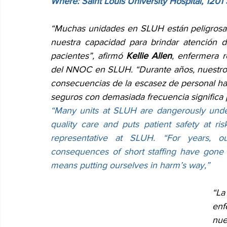
Where: Saint Louis University Hospital, 1201
“Muchas unidades en SLUH están peligrosa
nuestra capacidad para brindar atención d
pacientes”, afirmó 
Kellie Allen
, enfermera r
del NNOC en SLUH. “Durante años, nuestros i
consecuencias de la escasez de personal han
seguros con demasiada frecuencia significa 
“Many units at SLUH are dangerously unders
quality care and puts patient safety at risk
representative at SLUH. “For years, 
consequences of short staffing have gone 
means putting ourselves in harm’s way,”
“La
enf
nue