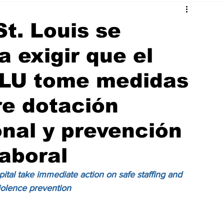
t. Louis se
a exigir que el
 SLU tome medidas
re dotación
nal y prevención
laboral
ital take immediate action on safe staffing and 
iolence prevention