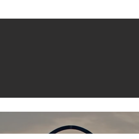
e venta
Revistas
All News
Video
Radio