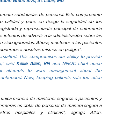
 South Grand Blvd, St. Louis, Mo.
mente subdotadas de personal. Esto compromete 
e calidad y pone en riesgo la seguridad de los 
egistrada y representante principal de enfermería 
ntentos de advertir a la administración sobre las 
 sido ignorados. Ahora, mantener a los pacientes 
ponernos a nosotras mismas en peligro”.
taffed. This compromises our ability to provide 
,” said 
Kellie Allen, RN 
and NNOC chief nurse 
our attempts to warn management about the 
unheeded. Now, keeping patients safe too often 
 única manera de mantener seguros a pacientes y 
ermeras es dotar de personal de manera segura a 
stros hospitales y clínicas”, agregó Allen. 