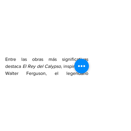
Entre las obras más significativas 
destaca 
El Rey del Calypso
, inspirada en 
Walter Ferguson, el legendario 
calypsonian de Cahuita. Representar su 
legado fue un reto creativo y emocional, 
al tratarse de una música que es 
memoria viva.
Among the most meaningful works is El 
Rey del Calypso, inspired by Walter 
Ferguson, the legendary calypsonian 
from Cahuita. Representing his legacy 