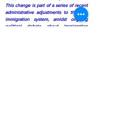
This change is part of a series of recent 
administrative adjustments to the U.S. 
immigration system, amidst ongoing 
political debate about immigration 
management and legal procedures for 
those seeking to settle in the country.
actualiza el formulario para solicitar 
permisos de trabajo
RedLatinaInforma
RedLatinaSTL
Inmigración
See All
Recent Posts