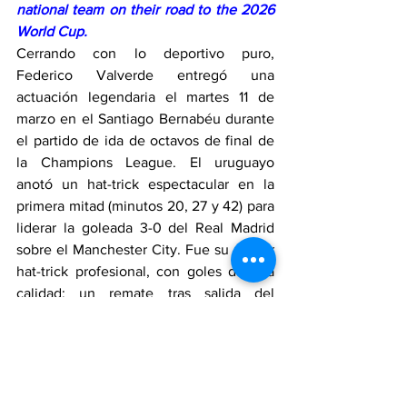
national team on their road to the 2026 
World Cup.
Cerrando con lo deportivo puro, 
Federico Valverde entregó una 
actuación legendaria el martes 11 de 
marzo en el Santiago Bernabéu durante 
el partido de ida de octavos de final de 
la Champions League. El uruguayo 
anotó un hat-trick espectacular en la 
primera mitad (minutos 20, 27 y 42) para 
liderar la goleada 3-0 del Real Madrid 
sobre el Manchester City. Fue su primer 
hat-trick profesional, con goles de alta 
calidad: un remate tras salida del 
portero, un disparo cruzado y un tercero 
tras control y definición exquisita. 
Valverde no solo brilló en ataque, sino 
que fue clave en defensa, robando 
balones y dominando el mediocampo. 