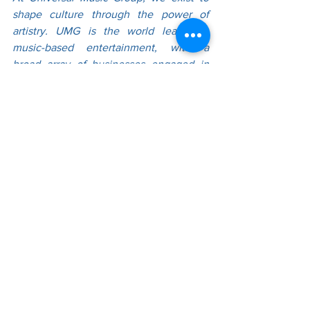
shape culture through the power of 
artistry. UMG is the world leader in 
music-based entertainment, with a 
broad array of businesses engaged in 
recorded music, music publishing, 
merchandising and audio-visual content. 
Featuring the most comprehensive 
catalogue of recordings and songs 
across every musical genre, UMG 
identifies and develops artists and 
produces and distributes the most 
critically acclaimed and commercially 
successful music in the world. 
Committed to artistry, innovation and 
entrepreneurship, UMG fosters the 
development of services, platforms and 
business models in order to broaden 
artistic and commercial opportunities for 