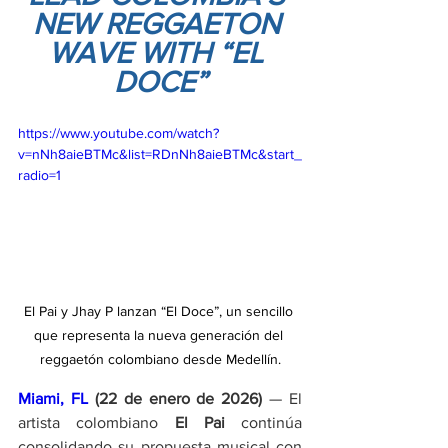
NEW REGGAETON 
WAVE WITH “EL 
DOCE”
https://www.youtube.com/watch?
v=nNh8aieBTMc&list=RDnNh8aieBTMc&start_
radio=1
El Pai y Jhay P lanzan “El Doce”, un sencillo 
que representa la nueva generación del 
reggaetón colombiano desde Medellín.
Miami, FL 
(22 de enero de 2026)
 — El 
artista colombiano 
El Pai
 continúa 
consolidando su propuesta musical con 